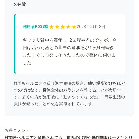
の体験
★★★★★
利用者R037様
2023年5月28日
ギックリ背中を毎年1、2回程やるのですが、今
回は治ったあとの背中の違和感が1ヶ月程続き
またすぐに再発しそうだったので整体に伺いま
した
椎間板ヘルニアや繰り返す腰痛の場合、
痛い場所だけをほぐ
すのではなく、身体全体のバランス
を整えることが大切で
す。多くの方が施術後に「動きやすくなった」「日常生活の
負担が減った」と変化を実感されています。
院長コメント
椎間板ヘルニアと診断されても、痛みの出方や動作制限は一人ひとり