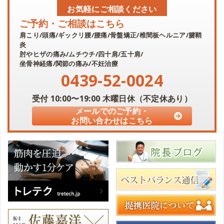
お気軽にご相談ください
ご予約・ご相談はこちら
肩こり/頭痛/ギックリ腰/腰痛/骨盤矯正/椎間板ヘルニア/腱鞘
炎
肘やヒザの痛み/ムチウチ/四十肩/五十肩/
坐骨神経痛/関節の痛み/不妊治療
0439-52-0024
受付
10:00〜19:00
木曜日休（不定休あり）
メールでのご予約・
お問い合わせはこちら