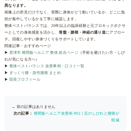
異なります。
画像上の所見だけでなく、実際に身体がどう動いているか、どこに負
担が集中しているかを丁寧に確認します。
整体ベストバランスでは、20年以上の臨床経験と元プロキックボクサ
ーとしての身体感覚を活かし、
骨盤・腰椎・神経の通り道
にアプロー
チ。回復しやすい身体づくりをサポートしています。
関連記事・おすすめページ
▶
君津市 椎間板ヘルニア 整体 総合ページ
（手術を避けたい方・しび
れが気になる方へ）
▶
整体ベストバランス 改善事例・口コミ一覧
▶
ぎっくり腰・急性腰痛 まとめ
▶
院長プロフィール
← 前の記事はありません
次の記事：
椎間板ヘルニア改善例 #02｜足のしびれと腰痛が
軽減