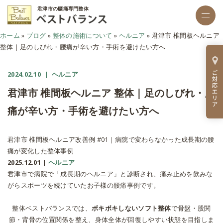
君津市の腰痛専門整体
ホーム
»
ブログ
»
整体の施術について
»
ヘルニア
»
君津市 椎間板ヘルニア
整体｜足のしびれ・腰痛が辛い方・手術を避けたい方へ
2024.02.10
| ヘルニア
君津市 椎間板ヘルニア 整体｜足のしびれ・腰
痛が辛い方・手術を避けたい方へ
君津市 椎間板ヘルニア改善例 #01｜病院で変わらなかった成長期の腰
痛が変化した整体事例
2025.12.01 |
ヘルニア
君津市で病院で「成長期のヘルニア」と診断され、痛み止めを飲みな
がらスポーツを続けていたお子様の腰痛事例です。
整体ベストバランスでは、
ボキボキしないソフト整体
で骨盤・股関
節・背骨の位置関係を整え、身体全体が回復しやすい状態を目指しま