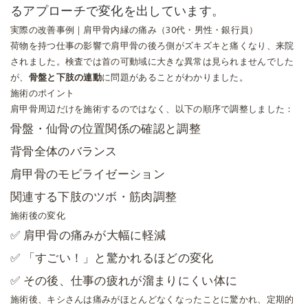
るアプローチで変化を出しています。
実際の改善事例｜肩甲骨内縁の痛み（30代・男性・銀行員）
荷物を持つ仕事の影響で肩甲骨の後ろ側がズキズキと痛くなり、来院
されました。検査では首の可動域に大きな異常は見られませんでした
が、
骨盤と下肢の連動
に問題があることがわかりました。
施術のポイント
肩甲骨周辺だけを施術するのではなく、以下の順序で調整しました：
骨盤・仙骨の位置関係の確認と調整
背骨全体のバランス
肩甲骨のモビライゼーション
関連する下肢のツボ・筋肉調整
施術後の変化
✅ 肩甲骨の痛みが大幅に軽減
✅ 「すごい！」と驚かれるほどの変化
✅ その後、仕事の疲れが溜まりにくい体に
施術後、キシさんは痛みがほとんどなくなったことに驚かれ、定期的