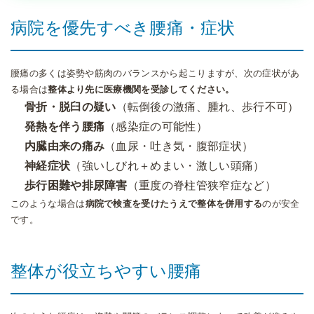
病院を優先すべき腰痛・症状
腰痛の多くは姿勢や筋肉のバランスから起こりますが、次の症状があ
る場合は
整体より先に医療機関を受診してください。
骨折・脱臼の疑い
（転倒後の激痛、腫れ、歩行不可）
発熱を伴う腰痛
（感染症の可能性）
内臓由来の痛み
（血尿・吐き気・腹部症状）
神経症状
（強いしびれ＋めまい・激しい頭痛）
歩行困難や排尿障害
（重度の脊柱管狭窄症など）
このような場合は
病院で検査を受けたうえで整体を併用する
のが安全
です。
整体が役立ちやすい腰痛