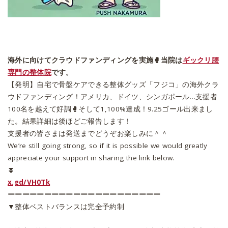
海外に向けてクラウドファンディングを実施🥊当院は
ギックリ腰
専門の整体院
です。
【発明】自宅で骨盤ケアできる整体グッズ「フジコ」の海外クラ
ウドファンディング！アメリカ、ドイツ、シンガポール…支援者
100名を越えて好調🥊そして1,100%達成！9.25ゴール出来まし
た。結果詳細は後ほどご報告します！
支援者の皆さまは発送までどうぞお楽しみに＾＾
We’re still going strong, so if it is possible we would greatly
appreciate your support in sharing the link below.
⏬
x.gd/VH0Tk
ーーーーーーーーーーーーーーーーーーーーー
▼整体ベストバランスは完全予約制