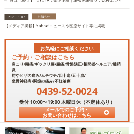
4.19(日)【終了】TOYOTAで整体体験｜運転を頑張ってるあなたへ
お知らせ
2025.05.07
【メディア掲載】Yahoo!ニュースや医療サイト等に掲載
お気軽にご相談ください
ご予約・ご相談はこちら
肩こり/頭痛/ギックリ腰/腰痛/骨盤矯正/椎間板ヘルニア/腱鞘
炎
肘やヒザの痛み/ムチウチ/四十肩/五十肩/
坐骨神経痛/関節の痛み/不妊治療
0439-52-0024
受付
10:00〜19:00
木曜日休（不定休あり）
メールでのご予約・
お問い合わせはこちら