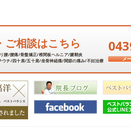
・ご相談はこちら
043
リ腰/腰痛/骨盤矯正/椎間板ヘルニア/腱鞘炎
メ
ウチ/四十肩/五十肩/
坐骨神経痛/関節の痛み/不妊治療