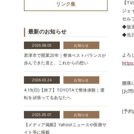
【T
リンク集
ジェ
セル
◆放送
最新のお知らせ
◆当
2026.08.03
お知らせ
よろ
君津市で開業20年｜整体ベストバランスが
歩んできた道と、これからの想い
http
2026.03.24
お知らせ
腰痛
4.19(日)【終了】TOYOTAで整体体験｜運
[お問
転を頑張ってるあなたへ
[予約は
2025.05.07
お知らせ
【メディア掲載】Yahoo!ニュースや医療サ
イト等に掲載