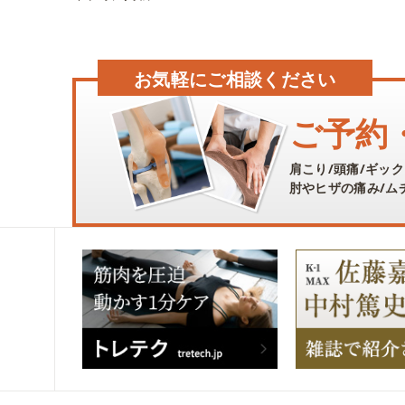
お気軽にご相談ください
ご予約
肩こり/頭痛/ギック
肘やヒザの痛み/ムチ