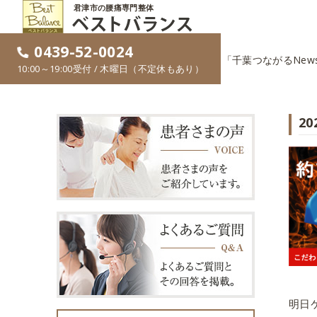
君津市の腰痛専門整体
0439-52-0024
ホーム
»
お知らせ
»
2020年10月20日ジェイコム「千葉つながるNe
10:00～19:00受付 / 木曜日（不定休もあり）
2
明日