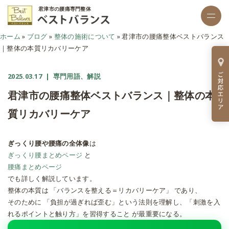
君津市の腰痛専門整体
ホーム
»
ブログ
»
整体の施術について
»
君津市の腰痛整体ベストバランス
｜整体の本質リカバリーケア
2025.03.17
| 専門用語、解説
君津市の腰痛整体ベストバランス｜整体の本
質リカバリーケア
ぎっくり腰や腰痛の全体像
は
ぎっくり腰まとめページ
と
腰痛まとめページ
でも詳しく解説しています。
整体の本質は
「バランスを整える＝リカバリーケア」
であり、
そのために
「負担が過ぎれば歪む」という法則を理解し、「刺激を入
れるポイントと触り方」を習得すること
が最重要になる。