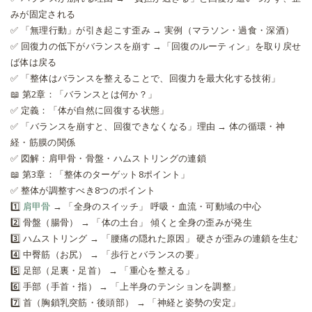
みが固定される
✅
「無理行動」が引き起こす歪み → 実例（マラソン・過食・深酒）
✅
回復力の低下がバランスを崩す →「回復のルーティン」を取り戻せ
ば体は戻る
✅
「整体はバランスを整えることで、回復力を最大化する技術」
📖 第2章：「バランスとは何か？」
✅
定義：「体が自然に回復する状態」
✅
「バランスを崩すと、回復できなくなる」理由 → 体の循環・神
経・筋膜の関係
✅
図解：肩甲骨・骨盤・ハムストリングの連鎖
📖 第3章：「整体のターゲット8ポイント」
✅ 整体が調整すべき8つのポイント
1️⃣
肩甲骨
→ 「全身のスイッチ」 呼吸・血流・可動域の中心
2️⃣
骨盤（腸骨）
→ 「体の土台」 傾くと全身の歪みが発生
3️⃣
ハムストリング
→ 「腰痛の隠れた原因」 硬さが歪みの連鎖を生む
4️⃣
中臀筋（お尻）
→ 「歩行とバランスの要」
5️⃣
足部（足裏・足首）
→ 「重心を整える」
6️⃣
手部（手首・指）
→ 「上半身のテンションを調整」
7️⃣
首（胸鎖乳突筋・後頭部）
→ 「神経と姿勢の安定」