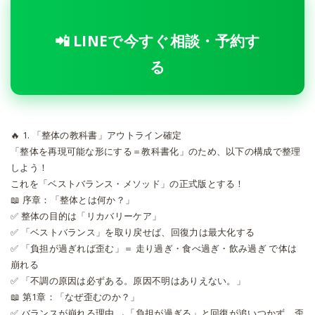
📲 LINEで今すぐ相談・予約す
る
🔥 1. 「整体の教科書」アウトライン確定
「整体を再現可能な形にする＝教科書化」のため、以下の構成で整理
しよう！
これを「ベストバランス・メソッド」の正式版とする！
📖 序章：「整体とは何か？」
✅
整体の目的は「リカバリーケア」
✅
「ベストバランス」を取り戻せば、回復力は最大化する
✅
「負担が過ぎれば歪む」＝ 走り過ぎ・食べ過ぎ・飲み過ぎ で体は
崩れる
✅
「不調の原因は必ずある。原因不明はありえない。」
📖 第1章：「なぜ歪むのか？」
✅
バランスが崩れる理由 →「負担が過ぎる」と回復が追いつかず、歪