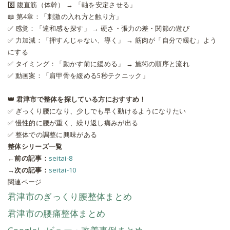
8️⃣
腹直筋（体幹）
→ 「軸を安定させる」
📖 第4章：「刺激の入れ方と触り方」
✅
感覚：「違和感を探す」 → 硬さ・張力の差・関節の遊び
✅
力加減：「押すんじゃない、導く」 → 筋肉が「自分で緩む」よう
にする
✅
タイミング：「動かす前に緩める」 → 施術の順序と流れ
✅
動画案：「肩甲骨を緩める5秒テクニック」
👑 君津市で整体を探している方におすすめ！
✅
ぎっくり腰になり、少しでも早く動けるようになりたい
✅
慢性的に腰が重く、繰り返し痛みが出る
✅
整体での調整に興味がある
整体シリーズ一覧
←前の記事：
seitai-8
→次の記事：
seitai-10
関連ページ
君津市のぎっくり腰整体まとめ
君津市の腰痛整体まとめ