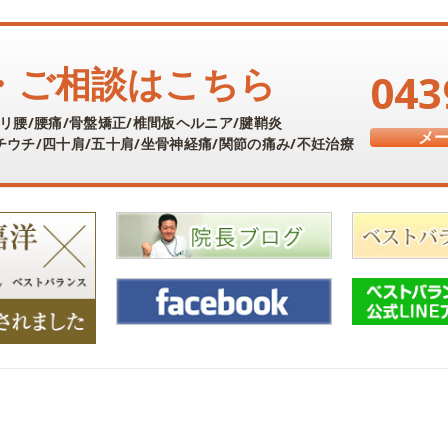
・ご相談はこちら
043
リ腰/腰痛/骨盤矯正/椎間板ヘルニア/腱鞘炎
メ
ウチ/四十肩/五十肩/
坐骨神経痛/関節の痛み/不妊治療