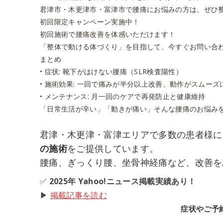
君津市・木更津市・富津市で腰痛にお悩みの方は、ぜひ
初回限定キャンペーン実施中！
初回施術で腰痛改善を体感いただけます！
「
整体で動ける体づくり
」を目指して、今すぐお問い合
まとめ
•
症状
: 靴下がはけない腰痛（SLR検査陽性）
•
施術効果
: 一回で痛みが半分以上改善、動作がスムーズ
•
メンテナンス
: 月一回のケアで再発防止と健康維持
「日常生活が辛い」「動きが痛い」そんな腰痛のお悩み
君津・木更津・富津エリアで多数の患者様に
の施術
をご提供しています。
腰痛、ぎっくり腰、坐骨神経痛など、改善を
✅
2025年 Yahoo!ニュース掲載実績あり！
▶
掲載記事を読む
症状やご予