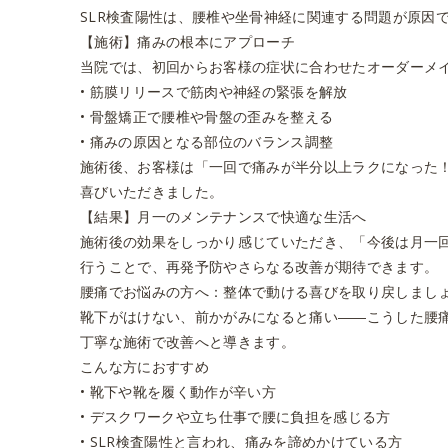
SLR検査陽性は、腰椎や坐骨神経に関連する問題が原因
【施術】痛みの根本にアプローチ
当院では、初回からお客様の症状に合わせたオーダーメ
•
筋膜リリース
で筋肉や神経の緊張を解放
•
骨盤矯正
で腰椎や骨盤の歪みを整える
•
痛みの原因となる部位のバランス調整
施術後、お客様は「一回で痛みが半分以上ラクになった！
喜びいただきました。
【結果】月一のメンテナンスで快適な生活へ
施術後の効果をしっかり感じていただき、「今後は
月一
行うことで、再発予防やさらなる改善が期待できます。
腰痛でお悩みの方へ：整体で動ける喜びを取り戻しまし
靴下がはけない、前かがみになると痛い――こうした腰
丁寧な施術で改善へと導きます。
こんな方におすすめ
•
靴下や靴を履く動作が辛い方
•
デスクワークや立ち仕事で腰に負担を感じる方
•
SLR検査陽性
と言われ、痛みを諦めかけている方