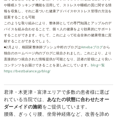
や睡眠トラッキング機能を活用して、ストレスや睡眠の質に関する情
報を収集し、それに基づいた健康アドバイスやストレス管理の方法を
提案することも可能
このような取り組みにより、整体師としての専門知識とアップルのデ
バイスを組み合わせることで、個々人の健康をより効果的にサポート
することができます。そして、これによって社会全体の健康増進に貢
献することができるでしょう。
■2月より、格闘家整体師プッシュ中村のブログは
Amebaブログ
から
独自のホームページ内のブログに統合されました。これにより、より
直接的かつ統合された情報提供が可能となり、読者の皆様により良い
コンテンツをお届けできることを楽しみにしています。
blog一覧
https://bestbalance.jp/blog/
君津・木更津・富津エリアで多数の患者様に選ば
れている当院では、
あなたの状態に合わせたオー
ダーメイドの施術
をご提供しています。
腰痛、ぎっくり腰、坐骨神経痛など、改善を諦め