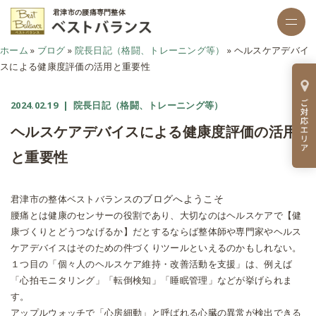
君津市の腰痛専門整体
ホーム
»
ブログ
»
院長日記（格闘、トレーニング等）
»
ヘルスケアデバイ
スによる健康度評価の活用と重要性
2024.02.19
| 院長日記（格闘、トレーニング等）
ヘルスケアデバイスによる健康度評価の活用
と重要性
のブログへようこそ
君津市の整体ベストバランス
腰痛とは健康のセンサーの役割であり、大切なのはヘルスケアで【健
康づくりとどうつなげるか】だとするならば整体師や専門家やヘルス
ケアデバイスはそのための件づくりツールといえるのかもしれない。
１つ目の「個々人のヘルスケア維持・改善活動を支援」は、例えば
「心拍モニタリング」「転倒検知」「睡眠管理」などが挙げられま
す。
アップルウォッチで「心房細動」と呼ばれる心臓の異常が検出できる