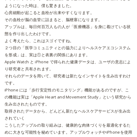
ようになった時は、僕も驚きました。
心房細動が起こると血栓が出来やすくなります。
その血栓が脳の血管に詰まると、脳梗塞になります。
アップルは、毎日何百万人もの人が「医療機器」を身に着けている状
態を作り出したわけです。
よく考えたら、これはスゴイですね。
２つ目の「医学コミュニティとの協力によりヘルスケアエコシステム
を形成」は、実は①と表裏の関係にあります。
Apple Watch と iPhone で得られた健康データは、ユーザの意志によ
り研究者と共有されます。
それらのデータを用いて、研究者は新たなインサイトを生み出すわけ
です。
iPhone には「歩行安定性のモニタリング」機能があるのですが、こ
の機能は実は「Apple Heart and Movement Study」という研究から
生み出されたものです。
取得されたデータから、どんどん新たなヘルスケアサービスが生み出
されていく
こうしたアップルの取り組みは、健康的な肉体づくりを最適化するた
めに大きな可能性を秘めています。アップルウォッチやiPhoneを使用