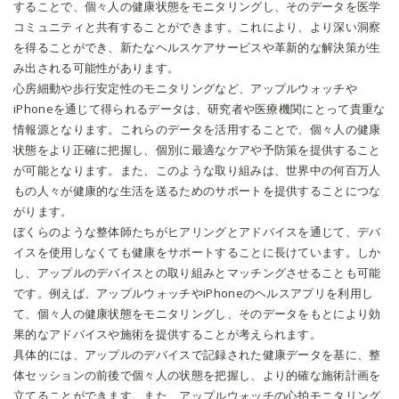
することで、個々人の健康状態をモニタリングし、そのデータを医学
コミュニティと共有することができます。これにより、より深い洞察
を得ることができ、新たなヘルスケアサービスや革新的な解決策が生
み出される可能性があります。
心房細動や歩行安定性のモニタリングなど、アップルウォッチや
iPhoneを通じて得られるデータは、研究者や医療機関にとって貴重な
情報源となります。これらのデータを活用することで、個々人の健康
状態をより正確に把握し、個別に最適なケアや予防策を提供すること
が可能となります。また、このような取り組みは、世界中の何百万人
もの人々が健康的な生活を送るためのサポートを提供することにつな
がります。
ぼくらのような整体師たちがヒアリングとアドバイスを通じて、デバ
イスを使用しなくても健康をサポートすることに長けています。しか
し、アップルのデバイスとの取り組みとマッチングさせることも可能
です。例えば、アップルウォッチやiPhoneのヘルスアプリを利用し
て、個々人の健康状態をモニタリングし、そのデータをもとにより効
果的なアドバイスや施術を提供することが考えられます。
具体的には、アップルのデバイスで記録された健康データを基に、整
体セッションの前後で個々人の状態を把握し、より的確な施術計画を
立てることができます。また、アップルウォッチの心拍モニタリング