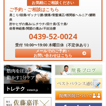
お気軽にご相談ください
ご予約・ご相談はこちら
肩こり/頭痛/ギックリ腰/腰痛/骨盤矯正/椎間板ヘルニア/腱鞘
炎
肘やヒザの痛み/ムチウチ/四十肩/五十肩/
坐骨神経痛/関節の痛み/不妊治療
0439-52-0024
受付
10:00〜19:00
木曜日休（不定休あり）
メールでのご予約・
お問い合わせはこちら