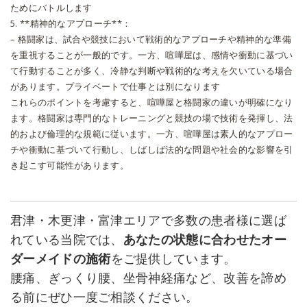
ためにバトルします
5. **精神的なアプローチ**：
– 格闘家は、試合や競技において戦術的なアプローチや精神的な準備
を重視することが一般的です。一方、喧嘩屋は、感情や衝動に基づい
て行動することが多く、冷静な判断や戦術的な考えを欠いている場合
があります。プライベートで仕事とは別になります
これらのポイントを考慮すると、喧嘩屋と格闘家の違いが明確になり
ます。格闘家は専門的なトレーニングと競技の場で技術を発揮し、法
的および倫理的な規範に従います。一方、喧嘩屋は素人的なアプロー
チや衝動に基づいて行動し、しばしば法的な問題や社会的な影響を引
き起こす可能性があります。
君津・木更津・富津エリアで多数の患者様に選ば
れている当院では、
あなたの状態に合わせたオー
ダーメイドの施術
をご提供しています。
腰痛、ぎっくり腰、坐骨神経痛など、改善を諦め
る前にぜひ一度ご相談ください。