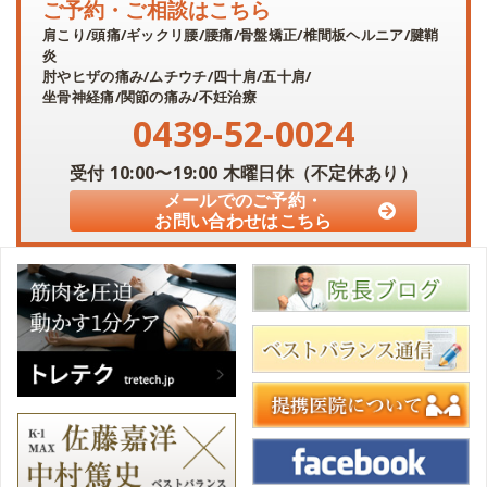
ご予約・ご相談はこちら
肩こり/頭痛/ギックリ腰/腰痛/骨盤矯正/椎間板ヘルニア/腱鞘
炎
肘やヒザの痛み/ムチウチ/四十肩/五十肩/
坐骨神経痛/関節の痛み/不妊治療
0439-52-0024
受付
10:00〜19:00
木曜日休（不定休あり）
メールでのご予約・
お問い合わせはこちら