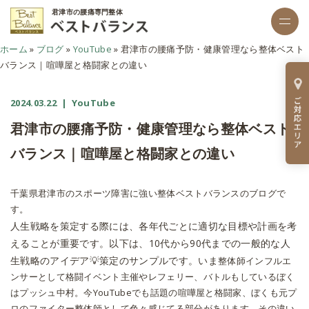
君津市の腰痛専門整体
ホーム
»
ブログ
»
YouTube
»
君津市の腰痛予防・健康管理なら整体ベスト
バランス｜喧嘩屋と格闘家との違い
2024.03.22
| YouTube
君津市の腰痛予防・健康管理なら整体ベスト
バランス｜喧嘩屋と格闘家との違い
千葉県君津市のスポーツ障害に強い整体ベストバランスのブログで
す。
人生戦略を策定する際には、各年代ごとに適切な目標や計画を考
えることが重要です。以下は、10代から90代までの一般的な人
生戦略のアイデア💡策定のサンプルです。いま
整体師インフルエ
ンサーとして格闘イベント主催やレフェリー、バトルもしているぼく
はプッシュ中村。今YouTubeでも話題の喧嘩屋と格闘家、ぼくも元プ
ロのファイター整体師として色々感じてる部分があります。その違い