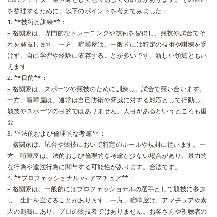
を整理するために、以下のポイントを考えてみました：
1. **技術と訓練**：
– 格闘家は、専門的なトレーニングや技術を習得し、競技や試合でそ
れを発揮します。一方、喧嘩屋は、一般的には特定の技術や訓練を受
けず、自己学習や経験に依存することが多いです。新しい領域ともい
えます
2. **目的**：
– 格闘家は、スポーツや競技のために訓練し、試合で競い合います。
一方、喧嘩屋は、通常は自己防衛や脅威に対する対応として行動し、
競技やスポーツの目的ではありません。人目があるというところも重
要
3. **法的および倫理的な考慮**：
– 格闘家は、試合や競技において特定のルールや規則に従います。一
方、喧嘩屋は、法的および倫理的な考慮が少ない場合があり、暴力的
な行為や違法行為に関与する可能性があります。合法です。
4. **プロフェッショナル vs アマチュア**：
– 格闘家は、一般的にはプロフェッショナルの選手として競技に参加
し、生計を立てることがあります。一方、喧嘩屋は、アマチュアや素
人の範疇にあり、プロの競技者ではありません。お客さんや視聴者の