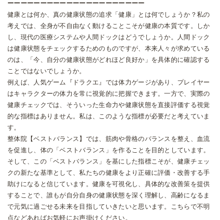
ーーーーーーーーーーーーーーーーーーーーー
健康とは何か、真の健康状態の追求「健康」とは何でしょうか？私の
考えでは、全身が不自由なく動けることこそが健康の本質です。しか
し、現代の医療システムや人間ドックはどうでしょうか。人間ドック
は健康状態をチェックするためのものですが、本来人々が求めている
のは、「今、自分の健康状態がどれほど良好か」を具体的に確認する
ことではないでしょうか。
例えば、人気ゲーム『ドラクエ』では体力ゲージがあり、プレイヤー
はキャラクターの体力を常に視覚的に把握できます。一方で、実際の
健康チェックでは、そういった生命力や健康状態を直接評価する視覚
的な指標はありません。私は、このような指標が必要だと考えていま
す。
整体院【ベストバランス】では、筋肉や骨格のバランスを整え、血流
を促進し、体の「ベストバランス」を作ることを目的としています。
そして、この「ベストバランス」を基にした指標こそが、健康チェッ
クの新たな基準として、私たちの健康をより正確に評価・改善する手
助けになると信じています。健康を可視化し、具体的な改善策を提供
することで、誰もが自分自身の健康状態を深く理解し、高齢になるま
で元気に過ごせる未来を目指していきたいと思います。
こちらで不明
点などあればお気軽にお声掛けください。