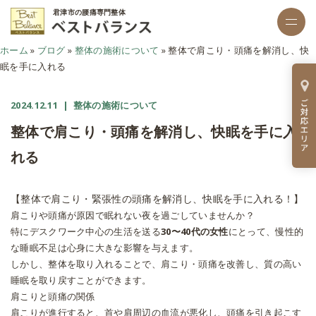
君津市の腰痛専門整体
ホーム
»
ブログ
»
整体の施術について
»
整体で肩こり・頭痛を解消し、快
眠を手に入れる
2024.12.11
| 整体の施術について
整体で肩こり・頭痛を解消し、快眠を手に入
れる
【整体で肩こり・緊張性の頭痛を解消し、快眠を手に入れる！】
肩こりや頭痛が原因で眠れない夜を過ごしていませんか？
特にデスクワーク中心の生活を送る
30〜40代の女性
にとって、慢性的
な睡眠不足は心身に大きな影響を与えます。
しかし、整体を取り入れることで、肩こり・頭痛を改善し、質の高い
睡眠を取り戻すことができます。
肩こりと頭痛の関係
肩こりが進行すると、首や肩周辺の血流が悪化し、頭痛を引き起こす