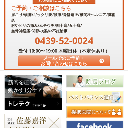
ご予約・ご相談はこちら
肩こり/頭痛/ギックリ腰/腰痛/骨盤矯正/椎間板ヘルニア/腱鞘
炎
肘やヒザの痛み/ムチウチ/四十肩/五十肩/
坐骨神経痛/関節の痛み/不妊治療
0439-52-0024
受付
10:00〜19:00
木曜日休（不定休あり）
メールでのご予約・
お問い合わせはこちら