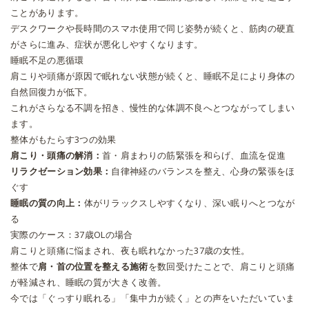
ことがあります。
デスクワークや長時間のスマホ使用で同じ姿勢が続くと、筋肉の硬直
がさらに進み、症状が悪化しやすくなります。
睡眠不足の悪循環
肩こりや頭痛が原因で眠れない状態が続くと、睡眠不足により身体の
自然回復力が低下。
これがさらなる不調を招き、慢性的な体調不良へとつながってしまい
ます。
整体がもたらす3つの効果
肩こり・頭痛の解消：
首・肩まわりの筋緊張を和らげ、血流を促進
リラクゼーション効果：
自律神経のバランスを整え、心身の緊張をほ
ぐす
睡眠の質の向上：
体がリラックスしやすくなり、深い眠りへとつなが
る
実際のケース：37歳OLの場合
肩こりと頭痛に悩まされ、夜も眠れなかった37歳の女性。
整体で
肩・首の位置を整える施術
を数回受けたことで、肩こりと頭痛
が軽減され、睡眠の質が大きく改善。
今では「ぐっすり眠れる」「集中力が続く」との声をいただいていま